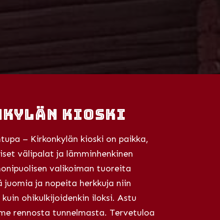
kylän Kioski
upa – Kirkonkylän kioski on paikka,
liset välipalat ja lämminhenkinen
onipuolisen valikoiman tuoreita
iä juomia ja nopeita herkkuja niin
kuin ohikulkijoidenkin iloksi. Astu
mme rennosta tunnelmasta. Tervetuloa