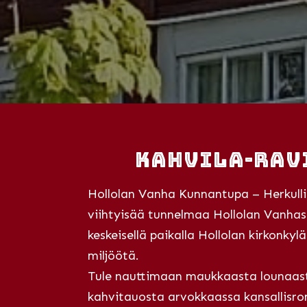
Kahvila-rav
Hollolan Vanha Kunnantupa – Herkulli
viihtyisää tunnelmaa Hollolan Vanha
keskeisellä paikalla Hollolan kirkonkyl
miljöötä.
Tule nauttimaan maukkaasta lounaast
kahvitauosta arvokkaassa kansallisro