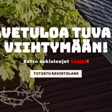
rvetuloa tuva
viihtymään!
Katso aukioloajat
täältä
!
Tutustu ravintolaan