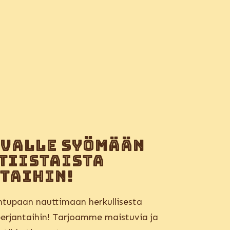
uvalle syömään
tiistaista
taihin!
tupaan nauttimaan herkullisesta
 perjantaihin! Tarjoamme maistuvia ja