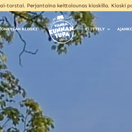
ai-torstai. Perjantaina keittolounas kioskilla. Kioski p
KONKYLÄN KIOSKI
ESITTELY
AJANK