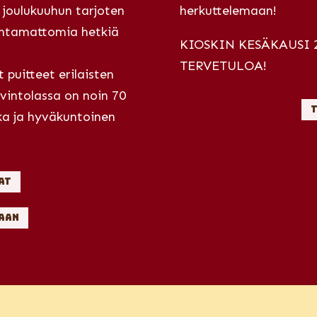
 joulukuuhun tarjoten
herkuttelemaan!
ohtamattomia hetkiä
KIOSKIN KESÄKAUSI 
TERVETULOA!
puitteet erilaisten
avintolassa on noin 70
T
ka ja hyväkuntoinen
at
aan