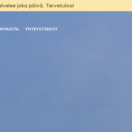
alvelee joka päivä. Tervetuloa!
OHTAISTA
YHTEYSTIEDOT