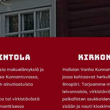
intola
Kirkon
sia makuelämyksiä ja
Hollolan Vanha Kunnant
ssa Kunnantuvassa,
jossa kohtaavat herkul
än ainutlaatuista
ilmapiiri. Tarjoamme m
leivonnaisia, virkistäv
a tai virkistävästä
paikallisten asukkaiden 
manttisessa
sisään ja nauti kioski