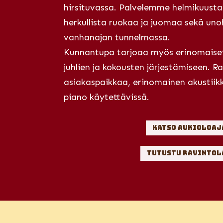
hirsituvassa. Palvelemme helmikuusta
herkullista ruokaa ja juomaa sekä un
vanhanajan tunnelmassa.
Kunnantupa tarjoaa myös erinomaiset 
juhlien ja kokousten järjestämiseen. R
asiakaspaikkaa, erinomainen akustiik
piano käytettävissä.
Katso aukioloaj
Tutustu ravintol